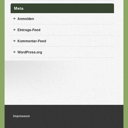
Meta
Kräuterstempel Massage
Anmelden
Mobile Anwendungen
Eintrags-Feed
Gegenanzeigen
Kommentar-Feed
Yoga
WordPress.org
Was ist Yoga?
Aktueller Kursplan & Preise
Yoga Urlaub
Präventionskurse
YOGA Urlaub
Preise
Impressum
Preisliste