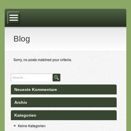
Home
Über mich
Über Thai Massage
Blog
Was Thai Yoga Massage ist, und die Wirkungsweise
Geschichte der Thai-Massage und Dr. Jivaka Kumar
Sorry, no posts matched your criteria.
Bhaccha
Buddha
Massagen
Neueste Kommentare
Traditionelle Thai Massage
Archiv
Individuelle Massagen
Kategorien
Thai Akupressur
Keine Kategorien
Fußreflexpunkte Massage