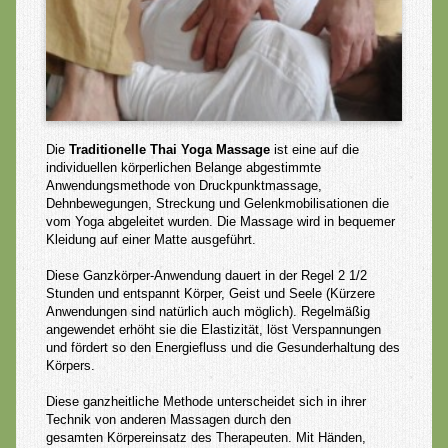
Kräuterstempel Massage
Mobile Anwendungen
Gegenanzeigen
Die
Traditio
nelle Thai Yoga Massage
ist eine auf die
Yoga
individuellen
körperlichen Belange abgestimmte
Anwendungsmethode von
Druckpunktmassage,
Was ist Yoga?
Dehnbewegungen, Streckung und Gelenkmobilisationen
die
vom Yoga abgeleitet wurden.
Die Massage wird
in bequemer
Aktueller Kursplan & Preise
Kleidung auf einer
Matte ausgeführt.
Yoga Urlaub
Diese Ganzkörper-Anwendung dauert in der Regel 2 1/2
Stunden
und entspannt Körper,
Geist und Seele (Kürzere
Präventionskurse
Anwendungen sind natürlich auch möglich). Regelmäßig
angewendet erhöht sie die Elastizität, löst Verspannungen
YOGA Urlaub
und fördert so den Energiefluss und die Ges
underhaltung des
Körpers.
Preise
Diese ganzheitliche Methode unterscheidet sich in
ihrer
Preisliste
Technik von
anderen Massagen durch den
gesamten Körpereinsatz des Therapeuten.
Mit Händen,