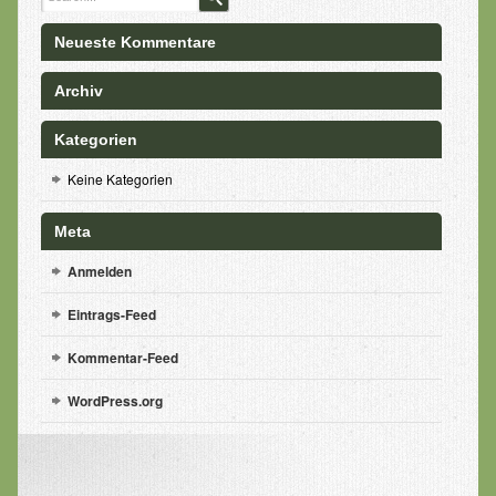
Kräuterstempel Massage
Neueste Kommentare
Mobile Anwendungen
Archiv
Gegenanzeigen
Kategorien
Yoga
Keine Kategorien
Was ist Yoga?
Meta
Aktueller Kursplan & Preise
Anmelden
Yoga Urlaub
Eintrags-Feed
Präventionskurse
Kommentar-Feed
YOGA Urlaub
WordPress.org
Preise
Preisliste