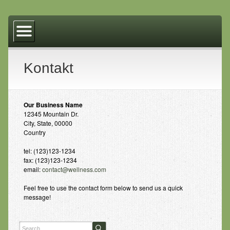
Home
Über mich
Über Thai Massage
Kontakt
Was Thai Yoga Massage ist, und die Wirkungsweise
Geschichte der Thai-Massage und Dr. Jivaka Kumar
Our Business Name
Bhaccha
12345 Mountain Dr.
City, State, 00000
Buddha
Country
tel: (123)123-1234
Massagen
fax: (123)123-1234
email:
contact@wellness.com
Traditionelle Thai Massage
Feel free to use the contact form below to send us a quick
Individuelle Massagen
message!
Thai Akupressur
Fußreflexpunkte Massage